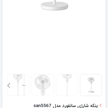
پنکه شارژی سانفورد مدل san5567