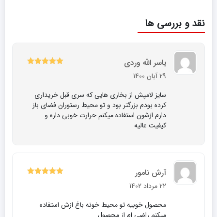
نقد و بررسی ها
یاسر الله وردی
5
نمره
از 5
29 آبان 1400
سایز لامپش از بخاری هایی که سری قبل خریداری
کرده بودم بزرگتر بود و تو محیط رستوران فضای باز
دارم ازشون استفاده میکنم حرارت خوبی داره و
کیفیت عالیه
آرش نامور
5
نمره
از 5
22 مرداد 1402
محصول خوبیه تو محیط خونه باغ ازش استفاده
میکنم راضی ام از محصول