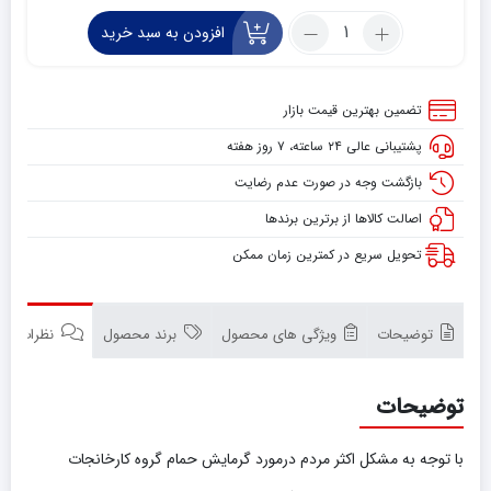
فعلی:
اصلی:
تعداد:
افزودن به سبد خرید
۴,۵۰۰,۰۰۰ تومان.
۴,۸۰۰,۰۰۰ تومان
بخاری
حمام
بود.
Silver
تضمین بهترین قیمت بازار
Best
پشتیبانی عالی ۲۴ ساعته، ۷ روز هفته
1200W
بازگشت وجه در صورت عدم رضایت
اصالت کالاها از برترین برندها
تحویل سریع در کمترین زمان ممکن
توضیحات
ویژگی های محصول
برند محصول
نظرات (0)
توضیحات
با توجه به مشکل اکثر مردم درمورد گرمایش حمام گروه کارخانجات