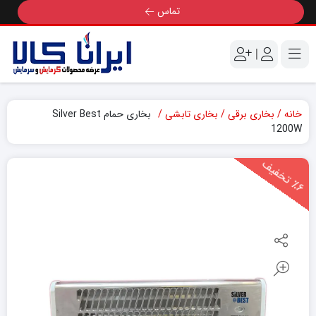
تماس
|
خانه
بخاری برقی
بخاری تابشی
بخاری حمام Silver Best
1200W
6
ت
خ
ف
ی
٪
ف