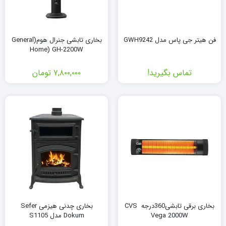
فن هیتر جی پاس مدل GWH9242
بخاری تابشی جنرال هوم(General
Home) GH-2200W
تماس بگیرید!
۷,۸۰۰,۰۰۰
تومان
بخاری برقی تابشی360درجه CVS ​​
بخاری چدنی هیزمی Sefer
Vega 2000W
Dokum مدل S1105