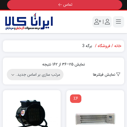
تماس
|
خانه
فروشگاه
برگه 3
Sorted
نمایش 25–36 از 162 نتیجه
by
نمایش فیلترها
latest
٪6