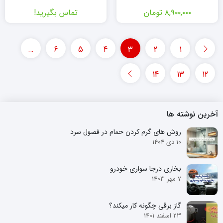
۸,۹۰۰,۰۰۰
تومان
تماس بگیرید!
…
6
5
4
3
2
1
14
13
12
آخرین نوشته ها
روش های گرم کردن حمام در فصول سرد
10 دی 1404
بخاری درجا سواری خودرو
7 مهر 1403
گاز برقی چگونه کار میکند؟
23 اسفند 1401